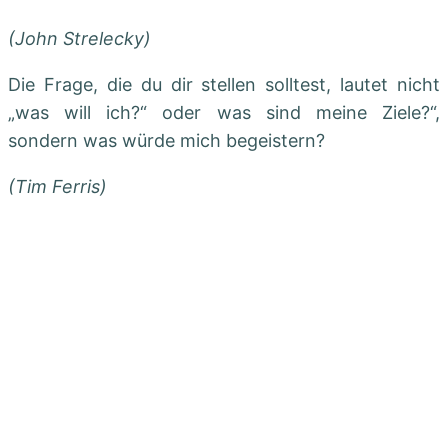
(John Strelecky)
Die Frage, die du dir stellen solltest, lautet nicht
„was will ich?“ oder was sind meine Ziele?“,
sondern was würde mich begeistern?
(Tim Ferris)
Die Herausforderungen des Lebens sollen dich
nicht lähmen, sie sollen dir helfen, herauszufinden,
wer du bist.
(Bernice Johnson Reagon)